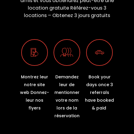
amis et vous obtiendrez peut-être une
location gratuite Référez-vous 3
locations – Obtenez 3 jours gratuits
Montrez leur
Demandez
Book your
notre site
leur de
days once 3
web Donnez-
mentionner
referrals
leur nos
votre nom
have booked
flyers
lors de la
& paid
réservation