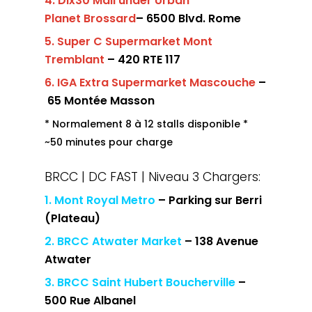
4. Dix30 Mall
under Urban
Planet
Brossard
– 6500 Blvd. Rome
5. Super C Supermarket Mont
Tremblant
– 420 RTE 117
6. IGA Extra Supermarket Mascouche
–
65 Montée Masson
* Normalement 8 à 12 stalls disponible *
~50 minutes pour charge
BRCC | DC FAST | Niveau 3 Chargers:
1. Mont Royal Metro
– Parking sur Berri
(Plateau)
2. BRCC Atwater Market
– 138 Avenue
Atwater
3. BRCC Saint
Hubert Boucherville
–
500 Rue Albanel