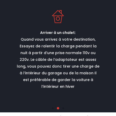
Arriver à un chalet:
sur votre
Quand vous arrivez à votre destination,
Essaye
upart des
Essayez de ralentir la charge pendant la
Hotel »
 moins 8
nuit à partir d’une prise normale 110v ou
destina
airement
220v. Le câble de l’adaptateur est assez
la nuit
ulement 1
long, vous pouvez donc tirer une charge de
tous c
ués dans
à l’intérieur du garage ou de la maison Il
avec des
est préférable de garder la voiture à
rants et
l’intérieur en hiver