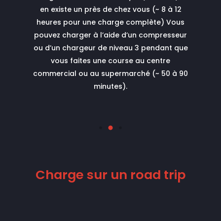
aire
Pour
en existe un près de chez vous (~ 8 à 12
destina
e,
utiliser
heures pour une charge complète)
Vous
la nuit.
 à laver
pouvez charger à l’aide d’un compresseur
hôtel
ou d’un chargeur de niveau 3 pendant que
Visiter 
vous faites une course au centre
pas
commercial ou au supermarché (~ 50 à 90
demande
minutes).
rech
br
Charge sur un road trip