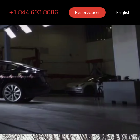
+1.844.693.8686
Réservation
English