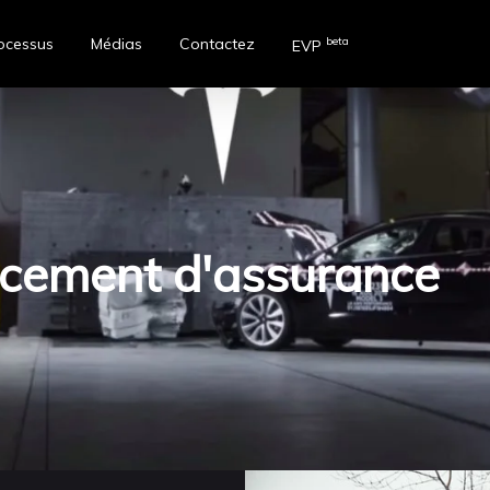
ocessus
Médias
Contactez
beta
EVP
acement d'assurance