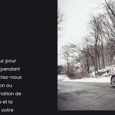
eur pour
e pendant
ctez-nous
ion ou
mation de
 et la
 votre